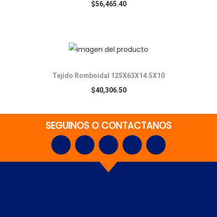
$
56,465.40
Tejido Romboidal 125X63X14.5X10
$
40,306.50
SEGUINOS O CONTACTANOS