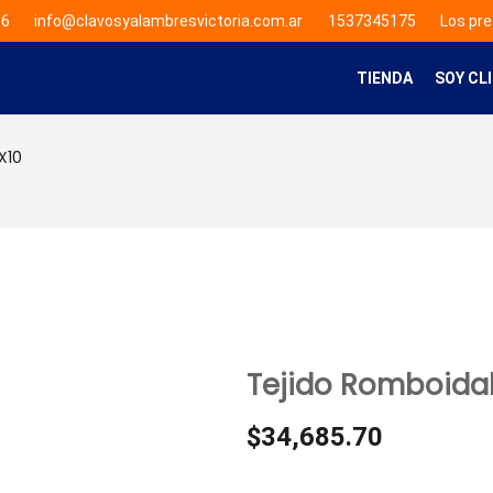
66
info@clavosyalambresvictoria.com.ar
1537345175
Los pre
TIENDA
SOY CL
X10
Tejido Romboidal
$
34,685.70