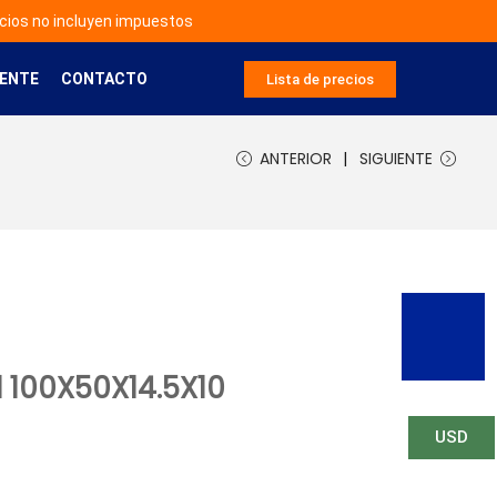
cios no incluyen impuestos
IENTE
CONTACTO
Lista de precios
ANTERIOR
SIGUIENTE
 100X50X14.5X10
USD