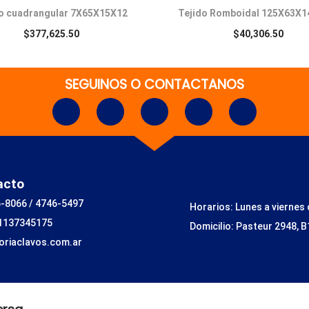
o cuadrangular 7X65X15X12
Tejido Romboidal 125X63X1
$
377,625.50
$
40,306.50
SEGUINOS O CONTACTANOS
acto
-8066 / 4746-5497
Horarios: Lunes a viernes 
 1137345175
Domicilio: Pasteur 2948, B
toriaclavos.com.ar