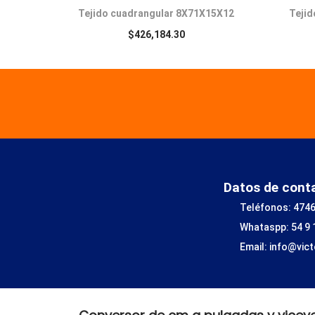
Tejido cuadrangular 8X71X15X12
Tejid
$
426,184.30
Datos de cont
Teléfonos: 4746
Whataspp: 54 9
Email: info@vic