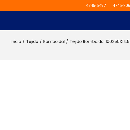
4746-5497
4746-80
Inicio
/
Tejido
/
Romboidal
/
Tejido Romboidal 100X50X14.5