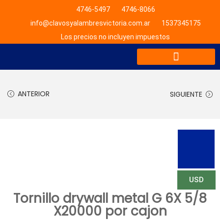
4746-5497
4746-8066
info@clavosyalambresvictoria.com.ar
1537345175
Los precios no incluyen impuestos
LISTA DE PRECIOS
ANTERIOR
SIGUIENTE
USD
Tornillo drywall metal G 6X 5/8
X20000 por cajon