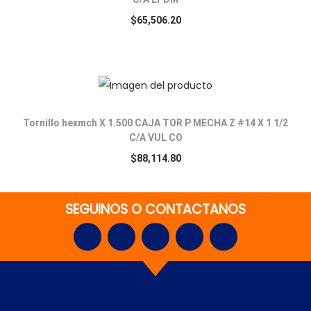
$
65,506.20
Tornillo hexmch X 1.500 CAJA TOR P MECHA Z #14 X 1 1/2
C/A VUL CO
$
88,114.80
SEGUINOS O CONTACTANOS