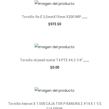
Tornillo fix E 3,5mmX15mm X200 IMP ,,,,,,
$
973.50
Tornillo drywall metal T4 PTE #6 2 1/4″ ,,,,,,
$
0.00
Tornillo hexran X 1.500 CAJA TOR P RANURA Z #14 X 1 1/2
C/A EPDM