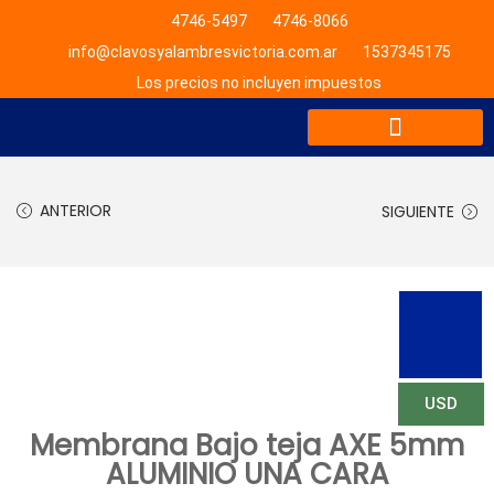
4746-5497
4746-8066
info@clavosyalambresvictoria.com.ar
1537345175
Los precios no incluyen impuestos
LISTA DE PRECIOS
ANTERIOR
SIGUIENTE
USD
Membrana Bajo teja AXE 5mm
ALUMINIO UNA CARA