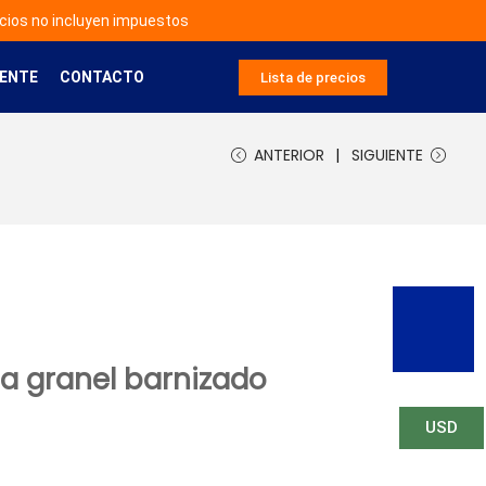
cios no incluyen impuestos
IENTE
CONTACTO
Lista de precios
ANTERIOR
SIGUIENTE
a granel barnizado
USD