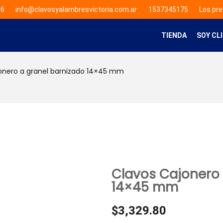
66
info@clavosyalambresvictoria.com.ar
1537345175
Los pre
TIENDA
SOY CL
onero a granel barnizado 14×45 mm
Clavos Cajonero 
14×45 mm
$
3,329.80