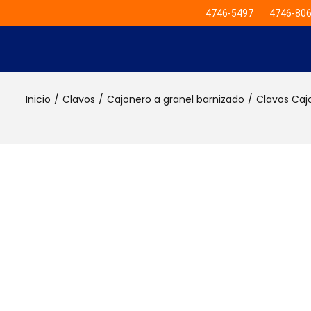
4746-5497
4746-80
Inicio
/
Clavos
/
Cajonero a granel barnizado
/
Clavos Caj