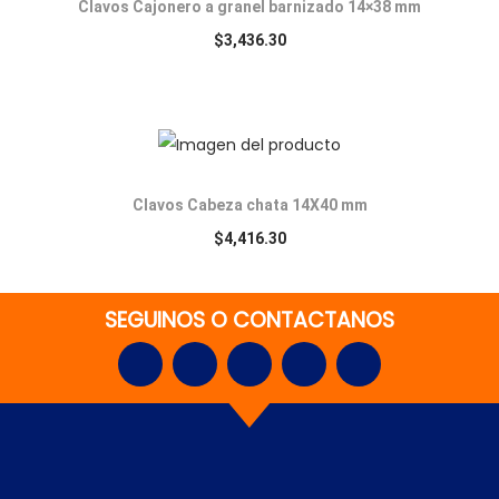
Clavos Cajonero a granel barnizado 14×38 mm
$
3,436.30
Clavos Cabeza chata 14X40 mm
$
4,416.30
SEGUINOS O CONTACTANOS