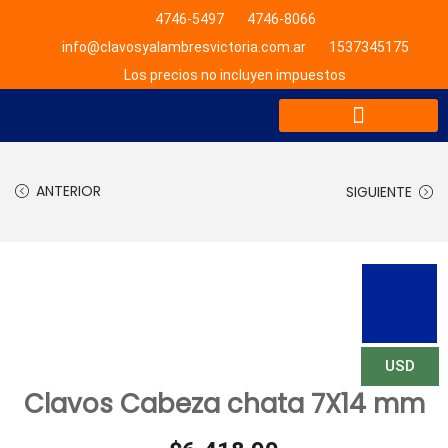
4746-5497
4746-8066
info@clavosyalambresvictoria.com.ar
1537345175
Los precios no incluyen impuestos
LISTA DE PRECIOS
ANTERIOR
SIGUIENTE
USD
Clavos Cabeza chata 7X14 mm